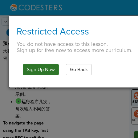
Lesson:
冒险时间
1
Activity:
预览
Restricted Access
You do not have access to this lesson.
预览：
让我们看一个您今
T
Sign up for free now to access more curriculum.
天将要创建的程序的示
例！
点击
运行
以查看
Sign Up Now
Go Back
G
您今天将使用
if
语
句
制作的
Pick Your
LO
Adventure
游戏的
GR
示例。
运行
程序几次，
每次输入不同的答
案。
To navigate the page
ST
using the TAB key, first
press ESC to exit the